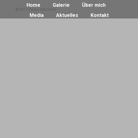
Home
Galerie
Über mich
©2017 Heiko Mönnich
Media
Aktuelles
Kontakt
Impressum
Datenschutz