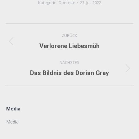
Kategorie:
Operette
23. Juli 2022
Album-
ZURÜCK
Navigation
Vorheriges
Verlorene Liebesmüh
Album:
NÄCHSTES
Nächstes
Das Bildnis des Dorian Gray
Album:
Media
Media