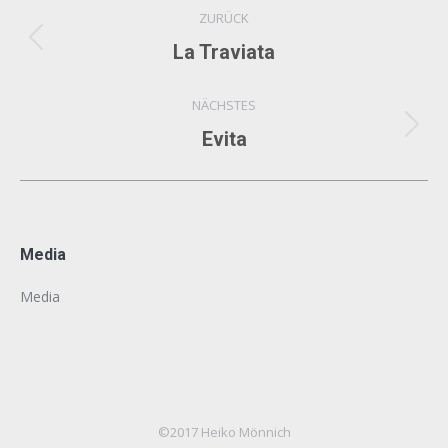
Album-
ZURÜCK
Navigation
Vorheriges
La Traviata
Album:
NÄCHSTES
Nächstes
Evita
Album:
Media
Media
©2017 Heiko Mönnich