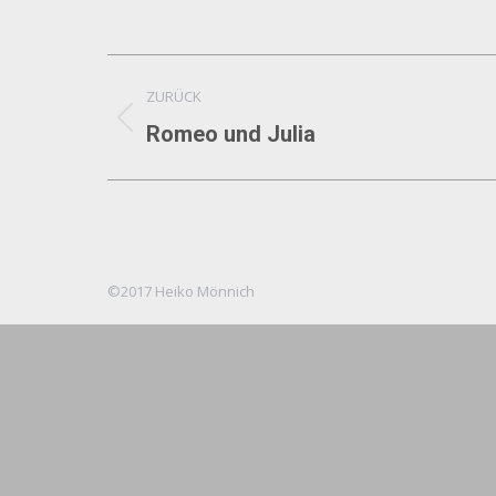
Album-
ZURÜCK
Navigation
Vorheriges
Romeo und Julia
Album:
©2017 Heiko Mönnich