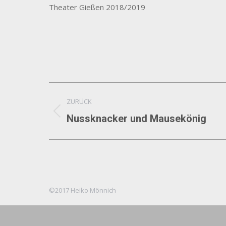
Theater Gießen 2018/2019
Album-
ZURÜCK
Navigation
Vorheriges
Nussknacker und Mausekönig
Album:
©2017 Heiko Mönnich