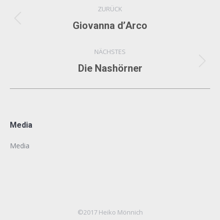
Album-
ZURÜCK
Navigation
Vorheriges
Giovanna d’Arco
Album:
NÄCHSTES
Nächstes
Die Nashörner
Album:
Media
Media
©2017 Heiko Mönnich