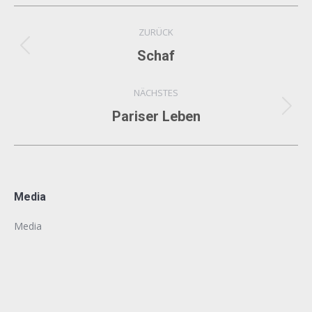
Album-
ZURÜCK
Navigation
Vorheriges
Schaf
Album:
NÄCHSTES
Nächstes
Pariser Leben
Album:
Media
Media