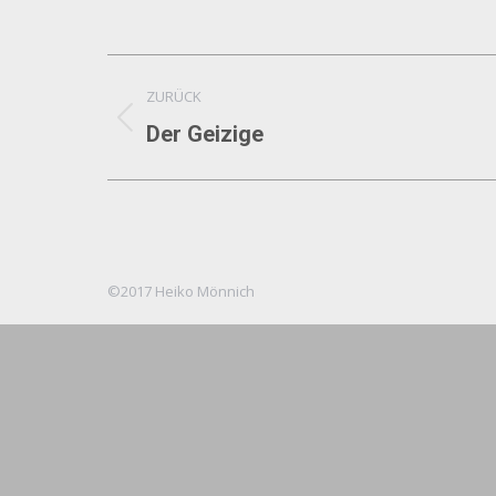
Album-
ZURÜCK
Navigation
Vorheriges
Der Geizige
Album:
©2017 Heiko Mönnich