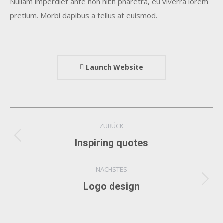
Nullam imperdiet ante non nibh pharetra, eu viverra lorem
pretium. Morbi dapibus a tellus at euismod.
Launch Website
Project
ZURÜCK
navigation
Previous
Inspiring quotes
project:
NÄCHSTES
Next
Logo design
project: